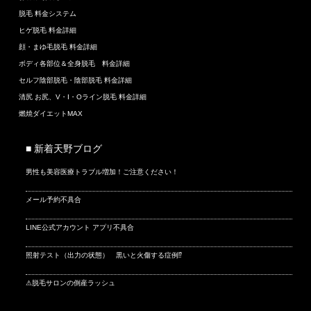
脱毛 料金システム
ヒゲ脱毛 料金詳細
顔・まゆ毛脱毛 料金詳細
ボディ各部位＆全身脱毛 料金詳細
セルフ陰部脱毛・陰部脱毛 料金詳細
清尻 お尻、V・I・Oライン脱毛 料金詳細
燃焼ダイエットMAX
■ 新着天野ブログ
男性も美容医療トラブル増加！ご注意ください！
メール予約不具合
LINE公式アカウント アプリ不具合
照射テスト（出力の状態） 黒いと火傷する症例⁉
⚠脱毛サロンの倒産ラッシュ