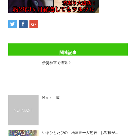
関連記事
伊勢神宮で遭遇？
Nｏｒｉ蔵
いまひとたびの 檜垣萱一人芝居 お客様が...