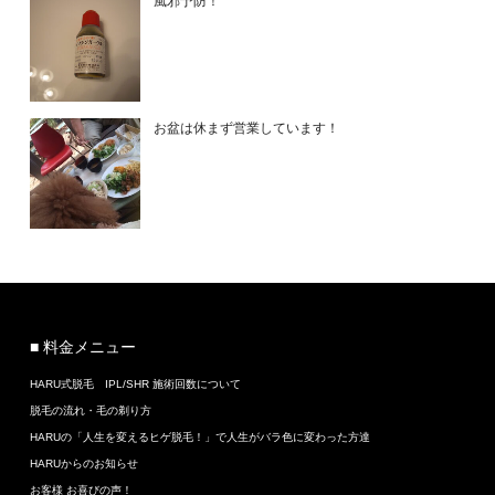
風邪予防！
お盆は休まず営業しています！
■ 料金メニュー
HARU式脱毛 IPL/SHR 施術回数について
脱毛の流れ・毛の剃り方
HARUの「人生を変えるヒゲ脱毛！」で人生がバラ色に変わった方達
HARUからのお知らせ
お客様 お喜びの声！