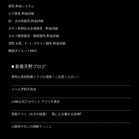
脱毛 料金システム
ヒゲ脱毛 料金詳細
顔・まゆ毛脱毛 料金詳細
ボディ各部位＆全身脱毛 料金詳細
セルフ陰部脱毛・陰部脱毛 料金詳細
清尻 お尻、V・I・Oライン脱毛 料金詳細
燃焼ダイエットMAX
■ 新着天野ブログ
男性も美容医療トラブル増加！ご注意ください！
メール予約不具合
LINE公式アカウント アプリ不具合
照射テスト（出力の状態） 黒いと火傷する症例⁉
⚠脱毛サロンの倒産ラッシュ