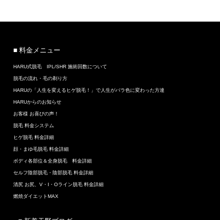
■ 料金メニュー
HARU式脱毛 IPL/SHR 施術回数について
脱毛の流れ・毛の剃り方
HARUの「人生を変えるヒゲ脱毛！」で人生がバラ色に変わった方達
HARUからのお知らせ
お客様 お喜びの声！
脱毛 料金システム
ヒゲ脱毛 料金詳細
顔・まゆ毛脱毛 料金詳細
ボディ各部位＆全身脱毛 料金詳細
セルフ陰部脱毛・陰部脱毛 料金詳細
清尻 お尻、V・I・Oライン脱毛 料金詳細
燃焼ダイエットMAX