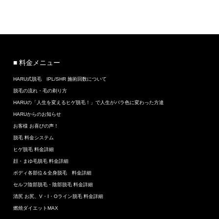
■ 料金メニュー
HARU式脱毛 IPL/SHR 施術回数について
脱毛の流れ・毛の剃り方
HARUの「人生を変えるヒゲ脱毛！」で人生がバラ色に変わった方達
HARUからのお知らせ
お客様 お喜びの声！
脱毛 料金システム
ヒゲ脱毛 料金詳細
顔・まゆ毛脱毛 料金詳細
ボディ各部位＆全身脱毛 料金詳細
セルフ陰部脱毛・陰部脱毛 料金詳細
清尻 お尻、V・I・Oライン脱毛 料金詳細
燃焼ダイエットMAX