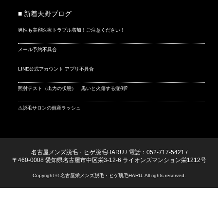
■ 新着天野ブログ
男性も美容医療トラブル増加！ご注意ください！
メール予約不具合
LINE公式アカウント アプリ不具合
照射テスト（出力の状態） 黒いと火傷する症例⁉
⚠脱毛サロンの倒産ラッシュ
名古屋メンズ脱毛・ヒゲ脱毛HARU
/
電話：052-717-5421
/
〒460-0008 愛知県名古屋市中区栄3-12-6 ライオンズマンション栄1212号
Copyright © 名古屋栄メンズ脱毛・ヒゲ脱毛HARU. All rights reserved.