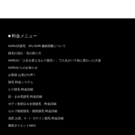
■ 料金メニュー
HARU式脱毛 IPL/SHR 施術回数について
脱毛の流れ・毛の剃り方
HARUの「人生を変えるヒゲ脱毛！」で人生がバラ色に変わった方達
HARUからのお知らせ
お客様 お喜びの声！
脱毛 料金システム
ヒゲ脱毛 料金詳細
顔・まゆ毛脱毛 料金詳細
ボディ各部位＆全身脱毛 料金詳細
セルフ陰部脱毛・陰部脱毛 料金詳細
清尻 お尻、V・I・Oライン脱毛 料金詳細
燃焼ダイエットMAX