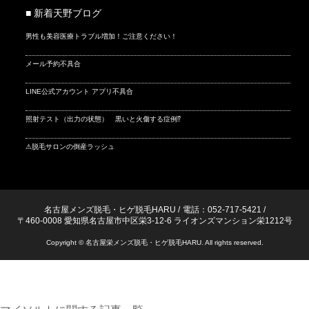
■ 新着天野ブログ
男性も美容医療トラブル増加！ご注意ください！
メール予約不具合
LINE公式アカウント アプリ不具合
照射テスト（出力の状態） 黒いと火傷する症例⁉
⚠脱毛サロンの倒産ラッシュ
名古屋メンズ脱毛・ヒゲ脱毛HARU
/
電話：052-717-5421
/
〒460-0008 愛知県名古屋市中区栄3-12-6 ライオンズマンション栄1212号
Copyright © 名古屋栄メンズ脱毛・ヒゲ脱毛HARU. All rights reserved.