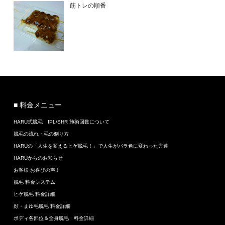
筋トレの順番
■ 料金メニュー
HARU式脱毛 IPL/SHR 施術回数について
脱毛の流れ・毛の剃り方
HARUの「人生を変えるヒゲ脱毛！」で人生がバラ色に変わった方達
HARUからのお知らせ
お客様 お喜びの声！
脱毛 料金システム
ヒゲ脱毛 料金詳細
顔・まゆ毛脱毛 料金詳細
ボディ各部位＆全身脱毛 料金詳細