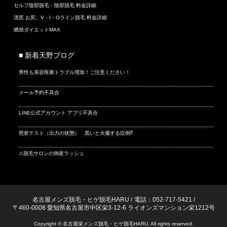
セルフ陰部脱毛・陰部脱毛 料金詳細
清尻 お尻、V・I・Oライン脱毛 料金詳細
燃焼ダイエットMAX
■ 新着天野ブログ
男性も美容医療トラブル増加！ご注意ください！
メール予約不具合
LINE公式アカウント アプリ不具合
照射テスト（出力の状態） 黒いと火傷する症例⁉
⚠脱毛サロンの倒産ラッシュ
名古屋メンズ脱毛・ヒゲ脱毛HARU
/
電話：052-717-5421
/
〒460-0008 愛知県名古屋市中区栄3-12-6 ライオンズマンション栄1212号
Copyright © 名古屋栄メンズ脱毛・ヒゲ脱毛HARU. All rights reserved.