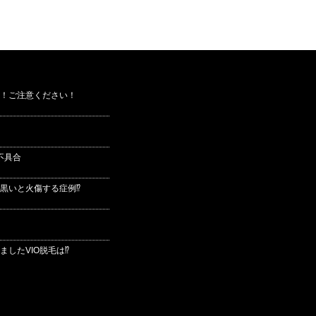
！ご注意ください！
不具合
黒いと火傷する症例⁉
したVIO脱毛は⁉