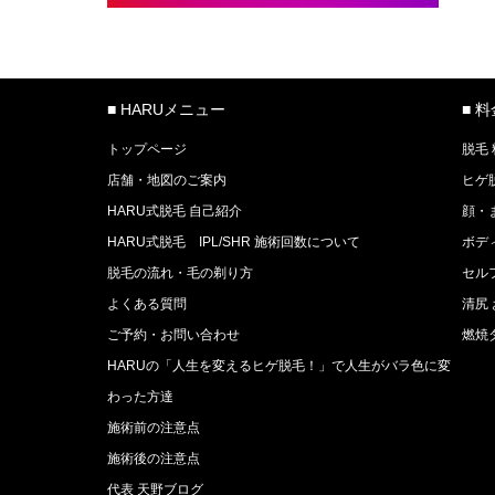
■ HARUメニュー
■ 
トップページ
脱毛
店舗・地図のご案内
ヒゲ
HARU式脱毛 自己紹介
顔・
HARU式脱毛 IPL/SHR 施術回数について
ボデ
脱毛の流れ・毛の剃り方
セル
よくある質問
清尻
ご予約・お問い合わせ
燃焼
HARUの「人生を変えるヒゲ脱毛！」で人生がバラ色に変
わった方達
施術前の注意点
施術後の注意点
代表 天野ブログ