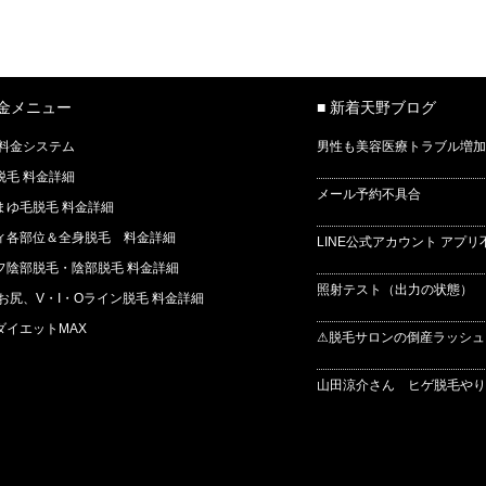
料金メニュー
■ 新着天野ブログ
 料金システム
男性も美容医療トラブル増加
脱毛 料金詳細
メール予約不具合
まゆ毛脱毛 料金詳細
ィ各部位＆全身脱毛 料金詳細
LINE公式アカウント アプリ
フ陰部脱毛・陰部脱毛 料金詳細
照射テスト（出力の状態） 
 お尻、V・I・Oライン脱毛 料金詳細
ダイエットMAX
⚠脱毛サロンの倒産ラッシュ
山田涼介さん ヒゲ脱毛やりま