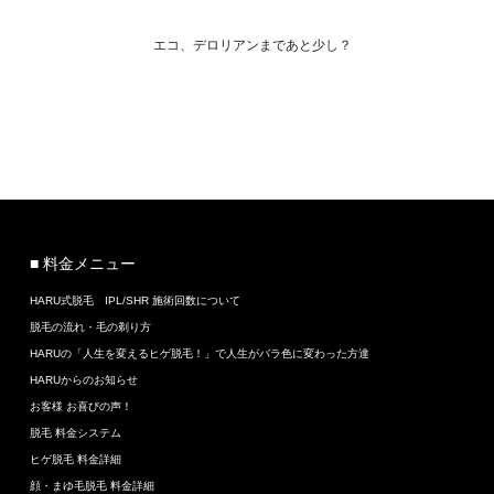
エコ、デロリアンまであと少し？
■ 料金メニュー
HARU式脱毛 IPL/SHR 施術回数について
脱毛の流れ・毛の剃り方
HARUの「人生を変えるヒゲ脱毛！」で人生がバラ色に変わった方達
HARUからのお知らせ
お客様 お喜びの声！
脱毛 料金システム
ヒゲ脱毛 料金詳細
顔・まゆ毛脱毛 料金詳細