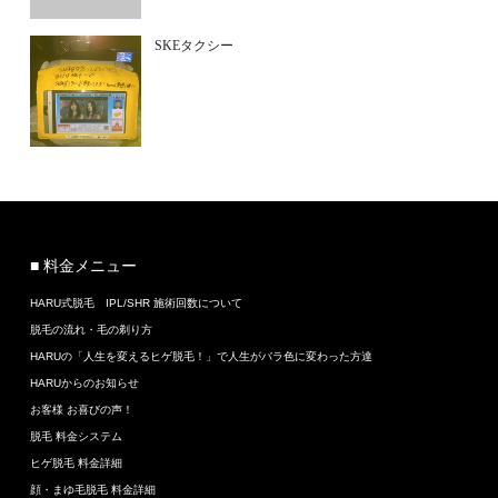
SKEタクシー
■ 料金メニュー
HARU式脱毛 IPL/SHR 施術回数について
脱毛の流れ・毛の剃り方
HARUの「人生を変えるヒゲ脱毛！」で人生がバラ色に変わった方達
HARUからのお知らせ
お客様 お喜びの声！
脱毛 料金システム
ヒゲ脱毛 料金詳細
顔・まゆ毛脱毛 料金詳細