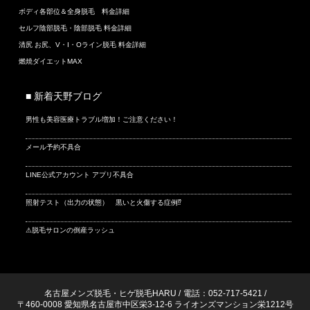
ボディ各部位＆全身脱毛 料金詳細
セルフ陰部脱毛・陰部脱毛 料金詳細
清尻 お尻、V・I・Oライン脱毛 料金詳細
燃焼ダイエットMAX
■ 新着天野ブログ
男性も美容医療トラブル増加！ご注意ください！
メール予約不具合
LINE公式アカウント アプリ不具合
照射テスト（出力の状態） 黒いと火傷する症例⁉
⚠脱毛サロンの倒産ラッシュ
名古屋メンズ脱毛・ヒゲ脱毛HARU
/
電話：052-717-5421
/
〒460-0008 愛知県名古屋市中区栄3-12-6 ライオンズマンション栄1212号