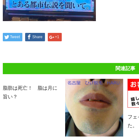
Tweet
Share
+1
関連記事
脂肪は死亡！ 脂は月に
旨い？
フェ
た。