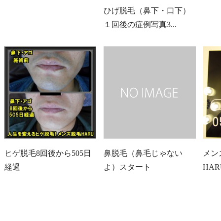
ひげ脱毛（鼻下・口下）
１回後の症例写真3...
ヒゲ脱毛8回後から505日
鼻脱毛（鼻毛じゃない
メン
経過
よ）スタート
HA