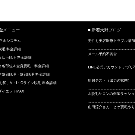
料金メニュー
■ 新着天野ブログ
 料金システム
男性も美容医療トラブル増加
脱毛 料金詳細
メール予約不具合
まゆ毛脱毛 料金詳細
ィ各部位＆全身脱毛 料金詳細
LINE公式アカウント アプリ
フ陰部脱毛・陰部脱毛 料金詳細
照射テスト（出力の状態） 
 お尻、V・I・Oライン脱毛 料金詳細
ダイエットMAX
⚠脱毛サロンの倒産ラッシュ
山田涼介さん ヒゲ脱毛やりま