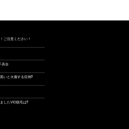
！ご注意ください！
不具合
黒いと火傷する症例⁉
したVIO脱毛は⁉