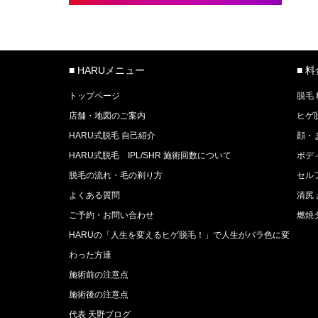
■ HARUメニュー
■ 
トップページ
脱毛
店舗・地図のご案内
ヒゲ
HARU式脱毛 自己紹介
顔・
HARU式脱毛 IPL/SHR 施術回数について
ボデ
脱毛の流れ・毛の剃り方
セル
よくある質問
清尻
ご予約・お問い合わせ
燃焼
HARUの「人生を変えるヒゲ脱毛！」で人生がバラ色に変
わった方達
施術前の注意点
施術後の注意点
代表 天野ブログ