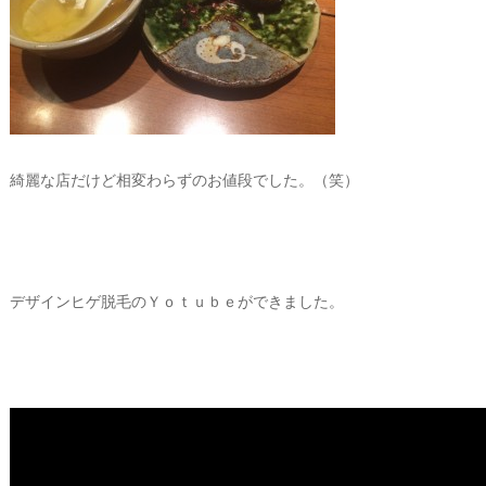
綺麗な店だけど相変わらずのお値段でした。（笑）
デザインヒゲ脱毛のＹｏｔｕｂｅができました。