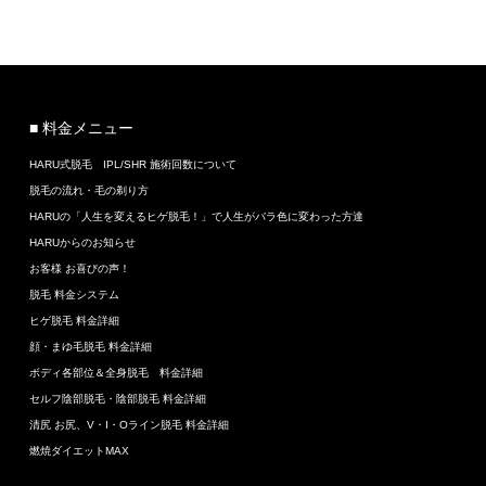
■ 料金メニュー
HARU式脱毛 IPL/SHR 施術回数について
脱毛の流れ・毛の剃り方
HARUの「人生を変えるヒゲ脱毛！」で人生がバラ色に変わった方達
HARUからのお知らせ
お客様 お喜びの声！
脱毛 料金システム
ヒゲ脱毛 料金詳細
顔・まゆ毛脱毛 料金詳細
ボディ各部位＆全身脱毛 料金詳細
セルフ陰部脱毛・陰部脱毛 料金詳細
清尻 お尻、V・I・Oライン脱毛 料金詳細
燃焼ダイエットMAX