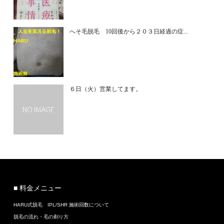
へそ毛脱毛 10回後から２０３日経過の症...
６日（火）営業してます。
■ 料金メニュー
HARU式脱毛 IPL/SHR 施術回数について
脱毛の流れ・毛の剃り方