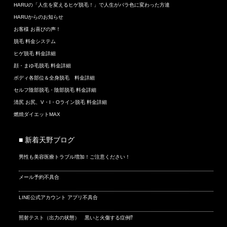
HARUの「人生を変えるヒゲ脱毛！」で人生がバラ色に変わった方達
HARUからのお知らせ
お客様 お喜びの声！
脱毛 料金システム
ヒゲ脱毛 料金詳細
顔・まゆ毛脱毛 料金詳細
ボディ各部位＆全身脱毛 料金詳細
セルフ陰部脱毛・陰部脱毛 料金詳細
清尻 お尻、V・I・Oライン脱毛 料金詳細
燃焼ダイエットMAX
■ 新着天野ブログ
男性も美容医療トラブル増加！ご注意ください！
メール予約不具合
LINE公式アカウント アプリ不具合
照射テスト（出力の状態） 黒いと火傷する症例⁉