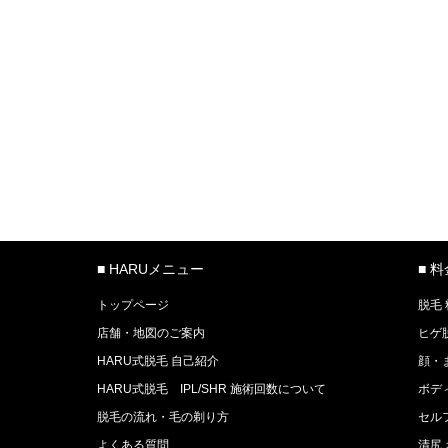
■ HARUメニュー
■ 
トップページ
脱毛
店舗・地図のご案内
ヒゲ
HARU式脱毛 自己紹介
顔・
HARU式脱毛 IPL/SHR 施術回数について
ボデ
脱毛の流れ・毛の剃り方
セル
よくある質問
清尻