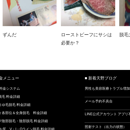
ずんだ
ローストビーフにサシは
脱毛
必要か？
料金メニュー
■ 新着天野ブログ
 料金システム
男性も美容医療トラブル増加
脱毛 料金詳細
メール予約不具合
まゆ毛脱毛 料金詳細
ィ各部位＆全身脱毛 料金詳細
LINE公式アカウント アプリ
フ陰部脱毛・陰部脱毛 料金詳細
照射テスト（出力の状態） 
 お尻、V・I・Oライン脱毛 料金詳細