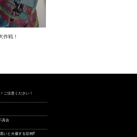
大作戦！
！ご注意ください！
不具合
黒いと火傷する症例⁉