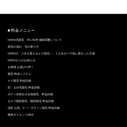
■ 料金メニュー
HARU式脱毛 IPL/SHR 施術回数について
脱毛の流れ・毛の剃り方
HARUの「人生を変えるヒゲ脱毛！」で人生がバラ色に変わった方達
HARUからのお知らせ
お客様 お喜びの声！
脱毛 料金システム
ヒゲ脱毛 料金詳細
顔・まゆ毛脱毛 料金詳細
ボディ各部位＆全身脱毛 料金詳細
セルフ陰部脱毛・陰部脱毛 料金詳細
清尻 お尻、V・I・Oライン脱毛 料金詳細
燃焼ダイエットMAX