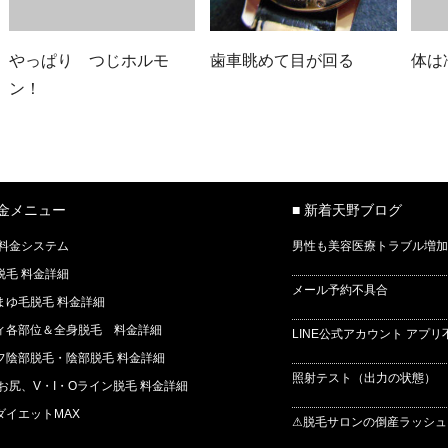
やっぱり つじホルモ
歯車眺めて目が回る
体は
ン！
料金メニュー
■ 新着天野ブログ
 料金システム
男性も美容医療トラブル増加
脱毛 料金詳細
メール予約不具合
まゆ毛脱毛 料金詳細
ィ各部位＆全身脱毛 料金詳細
LINE公式アカウント アプリ
フ陰部脱毛・陰部脱毛 料金詳細
照射テスト（出力の状態） 
 お尻、V・I・Oライン脱毛 料金詳細
ダイエットMAX
⚠脱毛サロンの倒産ラッシュ