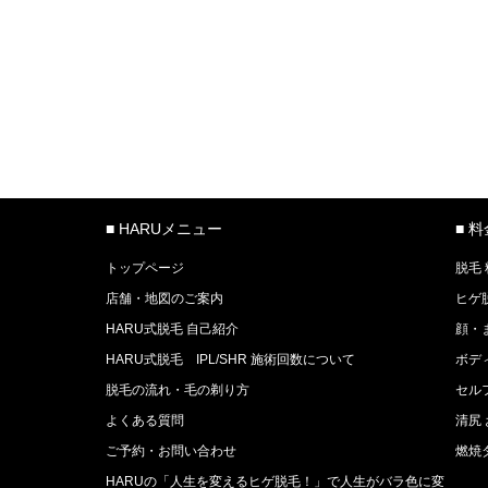
■ HARUメニュー
■ 
トップページ
脱毛
店舗・地図のご案内
ヒゲ
HARU式脱毛 自己紹介
顔・
HARU式脱毛 IPL/SHR 施術回数について
ボデ
脱毛の流れ・毛の剃り方
セル
よくある質問
清尻
ご予約・お問い合わせ
燃焼
HARUの「人生を変えるヒゲ脱毛！」で人生がバラ色に変