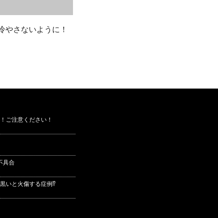
冷やさないように！
！ご注意ください！
不具合
黒いと火傷する症例⁉