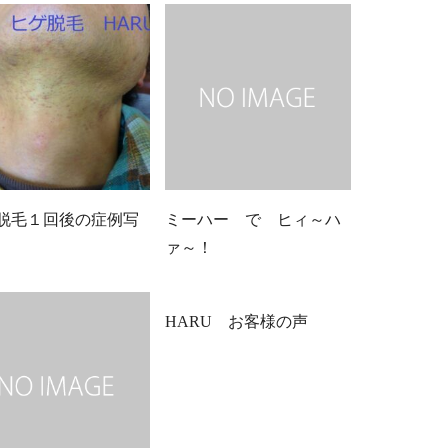
脱毛１回後の症例写
ミーハー で ヒィ～ハ
ァ～！
HARU お客様の声