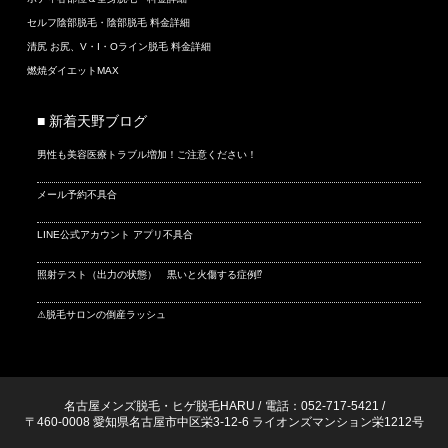
セルフ陰部脱毛・陰部脱毛 料金詳細
清尻 お尻、V・I・Oライン脱毛 料金詳細
燃焼ダイエットMAX
■ 新着天野ブログ
男性も美容医療トラブル増加！ご注意ください！
メール予約不具合
LINE公式アカウント アプリ不具合
照射テスト（出力の状態） 黒いと火傷する症例⁉
⚠脱毛サロンの倒産ラッシュ
名古屋メンズ脱毛・ヒゲ脱毛HARU
/
電話：052-717-5421
/
〒460-0008 愛知県名古屋市中区栄3-12-6 ライオンズマンション栄1212号