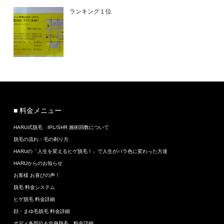
ランキング１位
■ 料金メニュー
HARU式脱毛 IPL/SHR 施術回数について
脱毛の流れ・毛の剃り方
HARUの「人生を変えるヒゲ脱毛！」で人生がバラ色に変わった方達
HARUからのお知らせ
お客様 お喜びの声！
脱毛 料金システム
ヒゲ脱毛 料金詳細
顔・まゆ毛脱毛 料金詳細
ボディ各部位＆全身脱毛 料金詳細