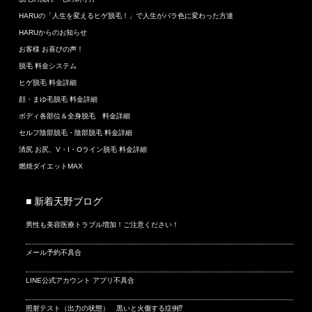
HARUの「人生を変えるヒゲ脱毛！」で人生がバラ色に変わった方達
HARUからのお知らせ
お客様 お喜びの声！
脱毛 料金システム
ヒゲ脱毛 料金詳細
顔・まゆ毛脱毛 料金詳細
ボディ各部位＆全身脱毛 料金詳細
セルフ陰部脱毛・陰部脱毛 料金詳細
清尻 お尻、V・I・Oライン脱毛 料金詳細
燃焼ダイエットMAX
■ 新着天野ブログ
男性も美容医療トラブル増加！ご注意ください！
メール予約不具合
LINE公式アカウント アプリ不具合
照射テスト（出力の状態） 黒いと火傷する症例⁉