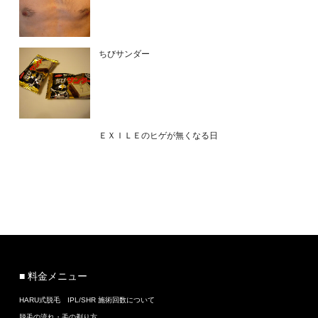
ちびサンダー
ＥＸＩＬＥのヒゲが無くなる日
■ 料金メニュー
HARU式脱毛 IPL/SHR 施術回数について
脱毛の流れ・毛の剃り方