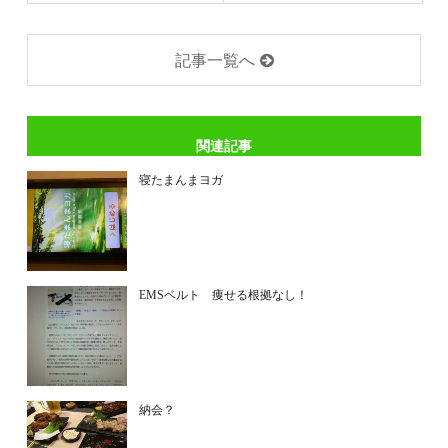
記事一覧へ
関連記事
寝たまんまヨガ
EMSベルト 痩せる根拠なし！
納会？