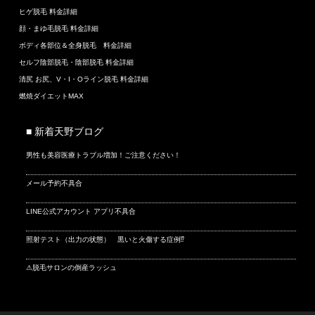
ヒゲ脱毛 料金詳細
顔・まゆ毛脱毛 料金詳細
ボディ各部位＆全身脱毛 料金詳細
セルフ陰部脱毛・陰部脱毛 料金詳細
清尻 お尻、V・I・Oライン脱毛 料金詳細
燃焼ダイエットMAX
■ 新着天野ブログ
男性も美容医療トラブル増加！ご注意ください！
メール予約不具合
LINE公式アカウント アプリ不具合
照射テスト（出力の状態） 黒いと火傷する症例⁉
⚠脱毛サロンの倒産ラッシュ