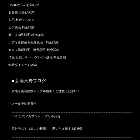
HARUからのお知らせ
お客様 お喜びの声！
脱毛 料金システム
ヒゲ脱毛 料金詳細
顔・まゆ毛脱毛 料金詳細
ボディ各部位＆全身脱毛 料金詳細
セルフ陰部脱毛・陰部脱毛 料金詳細
清尻 お尻、V・I・Oライン脱毛 料金詳細
燃焼ダイエットMAX
■ 新着天野ブログ
男性も美容医療トラブル増加！ご注意ください！
メール予約不具合
LINE公式アカウント アプリ不具合
照射テスト（出力の状態） 黒いと火傷する症例⁉