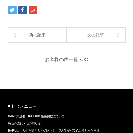
前の記事
次の記事
お客様の声一覧へ
■ 料金メニュー
HARU式脱毛 IPL/SHR 施術回数について
脱毛の流れ・毛の剃り方
HARUの「人生を変えるヒゲ脱毛！」で人生がバラ色に変わった方達