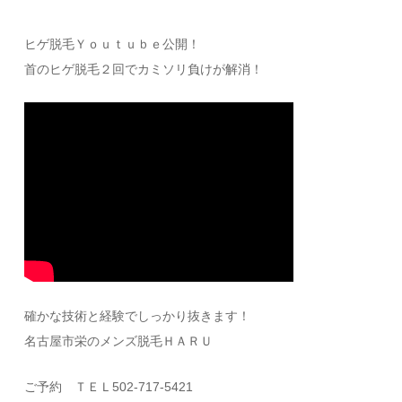
ヒゲ脱毛Ｙｏｕｔｕｂｅ公開！
首のヒゲ脱毛２回でカミソリ負けが解消！
確かな技術と経験でしっかり抜きます！
名古屋市栄のメンズ脱毛ＨＡＲＵ
ご予約 ＴＥＬ502-717-5421