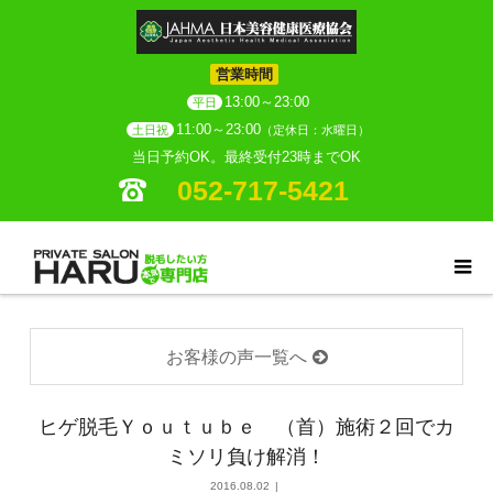
営業時間
13:00～23:00
平日
11:00～23:00
土日祝
（定休日：水曜日）
当日予約OK。最終受付23時までOK
052-717-5421
お客様の声一覧へ
ヒゲ脱毛Ｙｏｕｔｕｂｅ （首）施術２回でカ
ミソリ負け解消！
2016.08.02